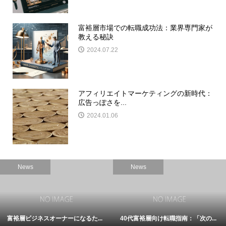
富裕層市場での転職成功法：業界専門家が
教える秘訣
2024.07.22
アフィリエイトマーケティングの新時代：
広告っぽさを...
2024.01.06
News
News
富裕層ビジネスオーナーになるた...
40代富裕層向け転職指南：「次の...