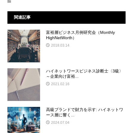
関連記事
富裕層ビジネス月例研究会（Monthly
HighNetWorth）
2018.03.14
ハイネットワースビジネス診断士〈3級〉
～企業向け富裕...
2021.02.16
高級ブランドで財力を示す: ハイネットワ
ース層に響く...
2024.07.04